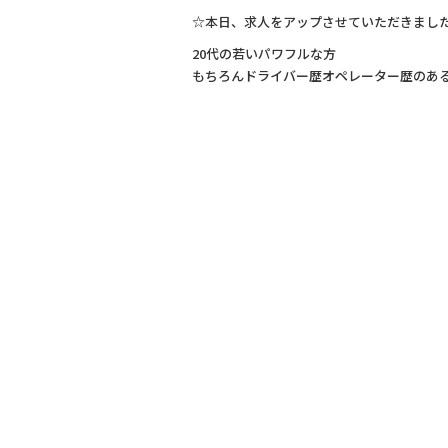
a
n
☆本日、求人をアップさせていただきまし
c
e
20代の若いパワフルな方
e
もちろんドライバー歴オペレーター歴のあ
b
o
o
k