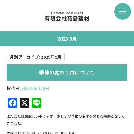
2025 9月
月別アーカイブ:
2025年9月
季節の変わり目について
投稿日
2025年9月29日
F
X
Li
a
n
まだまだ残暑厳しい中ですが、少しずつ季節の変化を感じる時期となって
c
e
きました。
e
皆様もぜひご自愛いただければと思います。