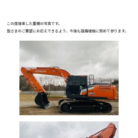
b
o
o
この度増車した重機の写真です。
皆さまのご要望にお応えできるよう、今後も設備増強に努めて参ります。
k