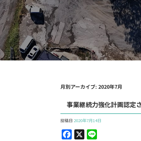
月別アーカイブ:
2020年7月
事業継続力強化計画認定
投稿日
2020年7月14日
F
X
Li