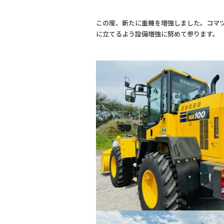
c
e
e
この度、新たに重機を増強しました。コマ
b
に立てるよう設備増強に努めて参ります。
o
o
k