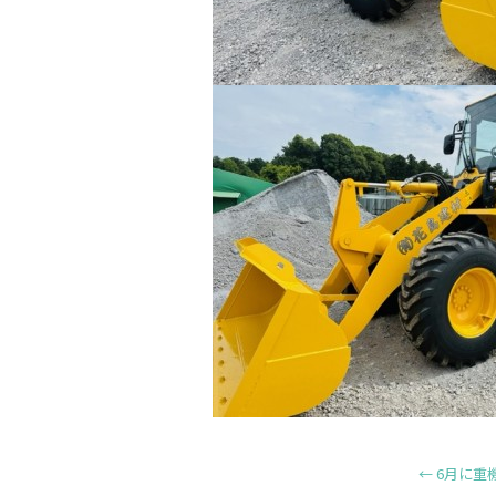
←
6月に重