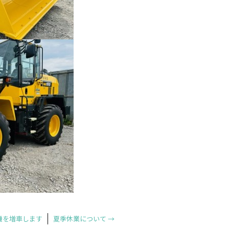
機を増車します
夏季休業について
→