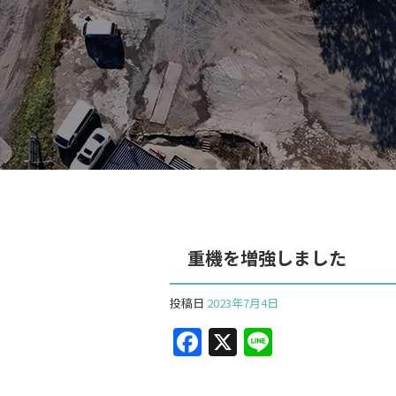
重機を増強しました
投稿日
2023年7月4日
F
X
Li
a
n