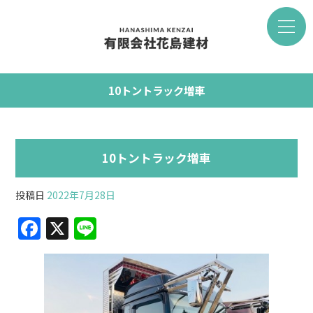
10トントラック増車
10トントラック増車
投稿日
2022年7月28日
F
X
Li
a
n
c
e
e