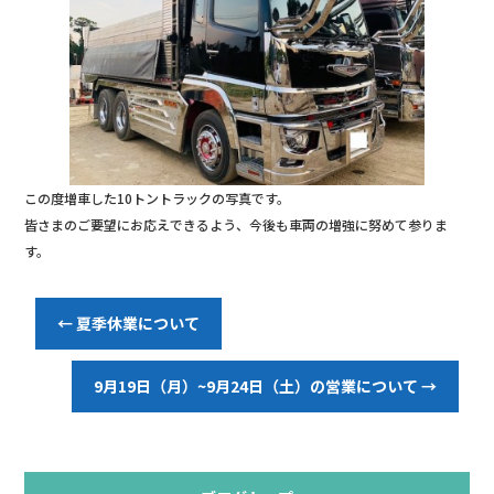
b
o
o
k
この度増車した10トントラックの写真です。
皆さまのご要望にお応えできるよう、今後も車両の増強に努めて参りま
す。
←
夏季休業について
9月19日（月）~9月24日（土）の営業について
→