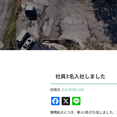
社員3名入社しました
投稿日
2021年9月22日
F
X
Li
a
n
業務拡大につき、新人3名が入社しました